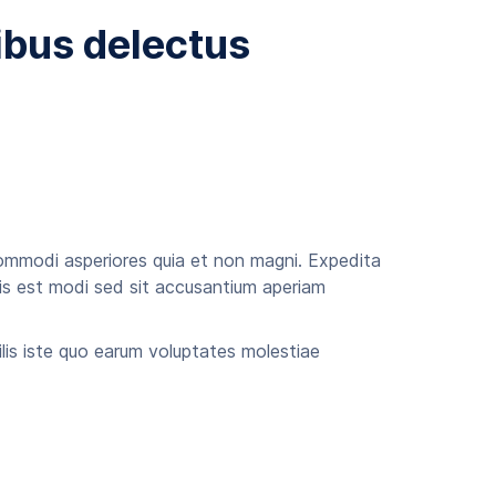
ibus delectus
commodi asperiores quia et non magni. Expedita
tis est modi sed sit accusantium aperiam
lis iste quo earum voluptates molestiae